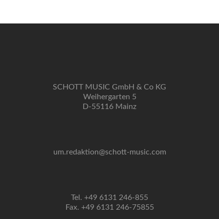
Navigation
SCHOTT MUSIC GmbH & Co KG
Weihergarten 5
D-55116 Mainz
um.redaktion@schott-music.com
Tel. +49 6131 246-855
Fax. +49 6131 246-75855