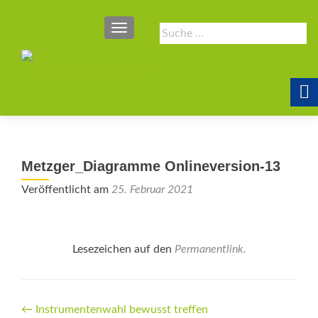
SCHALTE NAVIGATION
Suche
nach:
Metzger_Diagramme Onlineversion-13
Veröffentlicht am
25. Februar 2021
Lesezeichen auf den
Permanentlink
.
Beitrags-
←
Instrumentenwahl bewusst treffen