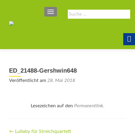
SCHALTE NAVIGATION
Suche
nach:
ED_21488-Gershwin648
Veröffentlicht am
28. Mai 2018
Lesezeichen auf den
Permanentlink
.
Beitrags-
←
Lullaby für ­Streichquartett