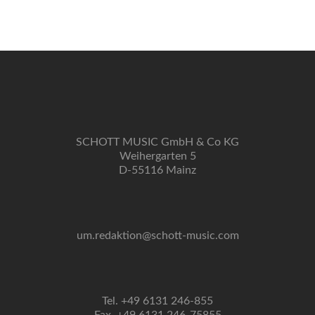
Navigation
SCHOTT MUSIC GmbH & Co KG
Weihergarten 5
D-55116 Mainz
um.redaktion@schott-music.com
Tel. +49 6131 246-855