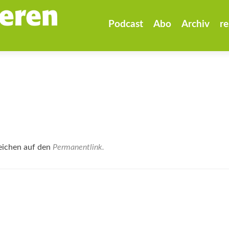
Zum
Inhalt
Podcast
Abo
Archiv
re
springen
eichen auf den
Permanentlink
.