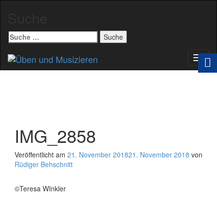
Suche
Suche
nach:
Schal
Navig
IMG_2858
Veröffentlicht am
21. November 2018
21. November 2018
von
Rüdiger Behschnitt
©Teresa WInkler