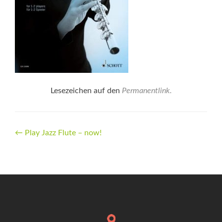
Lesezeichen auf den
Permanentlink
.
Beitrags-
←
Play Jazz Flute – now!
Navigation