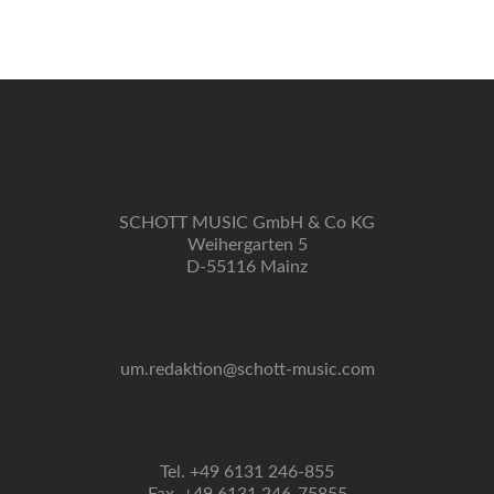
Navigation
SCHOTT MUSIC GmbH & Co KG
Weihergarten 5
D-55116 Mainz
um.redaktion@schott-music.com
Tel. +49 6131 246-855