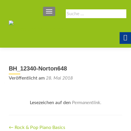
SCHALTE NAVIGATION
Suche
nach:
BH_12340-Norton648
Veröffentlicht am
28. Mai 2018
Lesezeichen auf den
Permanentlink
.
Beitrags-
←
Rock & Pop Piano Basics