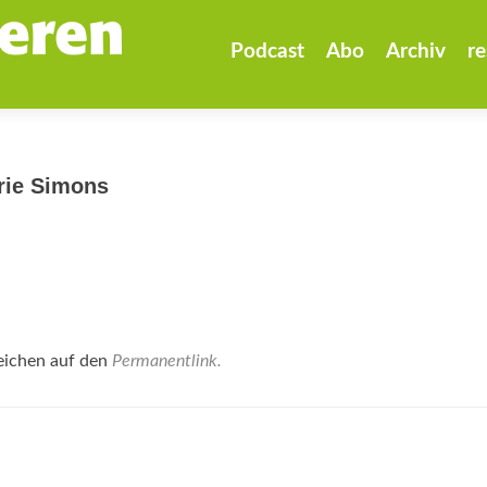
Zum
Inhalt
Podcast
Abo
Archiv
re
springen
rie Simons
eichen auf den
Permanentlink
.