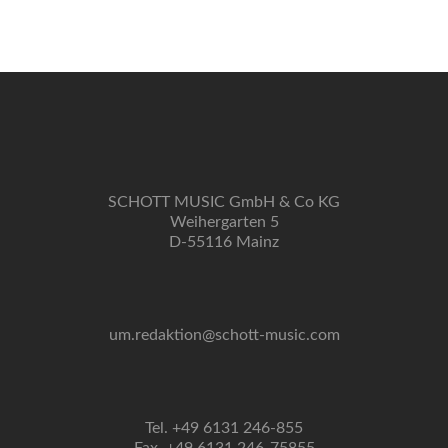
Navigation
SCHOTT MUSIC GmbH & Co KG
Weihergarten 5
D-55116 Mainz
um.redaktion@schott-music.com
Tel. +49 6131 246-855