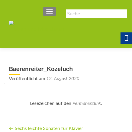
SCHALTE NAVIGATION
Suche
nach:
Baerenreiter_Kozeluch
Veröffentlicht am
12. August 2020
Lesezeichen auf den
Permanentlink
.
Beitrags-
←
Sechs leichte Sonaten für Klavier