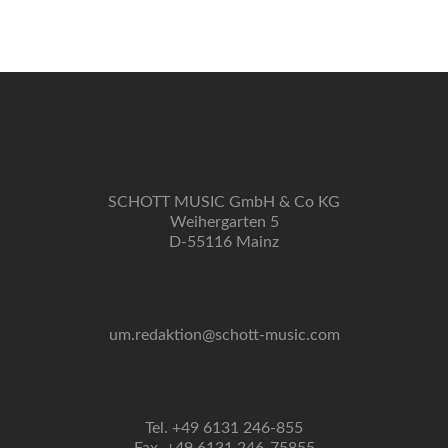
Navigation
SCHOTT MUSIC GmbH & Co KG
Weihergarten 5
D-55116 Mainz
um.redaktion@schott-music.com
Tel. +49 6131 246-855