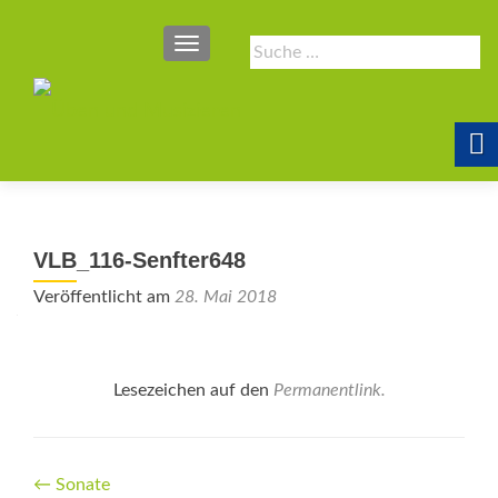
SCHALTE NAVIGATION
Suche
nach:
VLB_116-Senfter648
Veröffentlicht am
28. Mai 2018
Lesezeichen auf den
Permanentlink
.
Beitrags-
←
Sonate