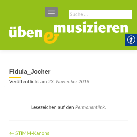
SCHALTE NAVIGATION
Suche
nach:
Fidula_Jocher
Veröffentlicht am
23. November 2018
Lesezeichen auf den
Permanentlink
.
Beitrags-
←
STIMM-Kanons