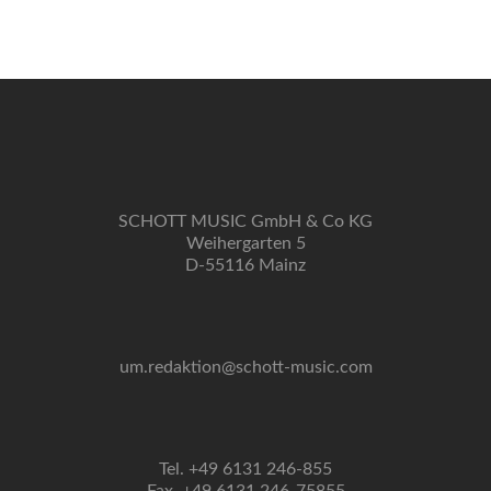
Navigation
SCHOTT MUSIC GmbH & Co KG
Weihergarten 5
D-55116 Mainz
um.redaktion@schott-music.com
Tel. +49 6131 246-855