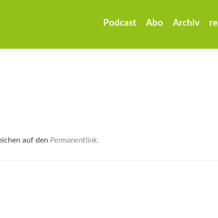
Zum
Inhalt
Podcast
Abo
Archiv
re
springen
eichen auf den
Permanentlink
.