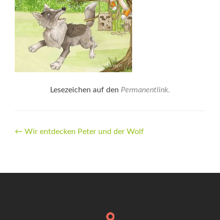
Lesezeichen auf den
Permanentlink
.
Beitrags-
←
Wir entdecken Peter und der Wolf
Navigation