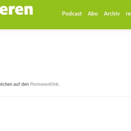
Zum
Inhalt
Podcast
Abo
Archiv
re
springen
eichen auf den
Permanentlink
.