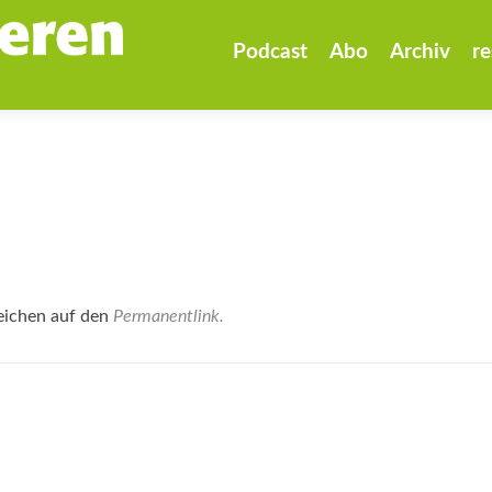
Zum
Inhalt
Podcast
Abo
Archiv
re
springen
eichen auf den
Permanentlink
.