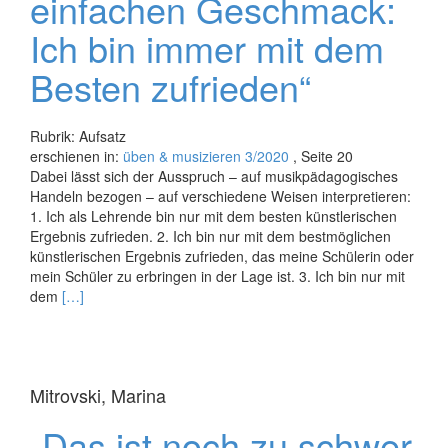
einfachen Geschmack:
Ich bin immer mit dem
Besten zufrieden“
Rubrik: Aufsatz
erschienen in:
üben & musizieren 3/2020
, Seite 20
Dabei lässt sich der Ausspruch – auf musikpädagogisches
Handeln bezogen – auf verschiedene Weisen interpretieren:
1. Ich als Lehrende bin nur mit dem besten künstlerischen
Ergebnis zufrieden. 2. Ich bin nur mit dem bestmöglichen
künstlerischen Ergebnis zufrieden, das meine Schülerin oder
mein Schüler zu erbringen in der Lage ist. 3. Ich bin nur mit
Read
dem
[…]
more
about
„Ich
habe
Mitrovski, Marina
einen
ganz
„Das ist noch zu schwer
einfachen