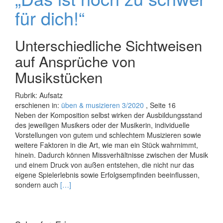
Geschmack:
für dich!“
Ich
bin
immer
Unterschiedliche Sichtweisen
mit
dem
auf Ansprüche von
Besten
Musikstücken
zufrieden“
Rubrik: Aufsatz
erschienen in:
üben & musizieren 3/2020
, Seite 16
Neben der Komposition selbst wirken der Ausbildungsstand
des jeweiligen Musikers oder der Musikerin, individuelle
Vorstellungen von gutem und schlechtem Musizieren sowie
weitere Faktoren in die Art, wie man ein Stück wahrnimmt,
hinein. Dadurch können Missverhältnisse zwischen der Musik
und einem Druck von außen entstehen, die nicht nur das
eigene Spielerlebnis sowie Erfolgsempfinden beeinflussen,
Read
sondern auch
[…]
more
about
„Das