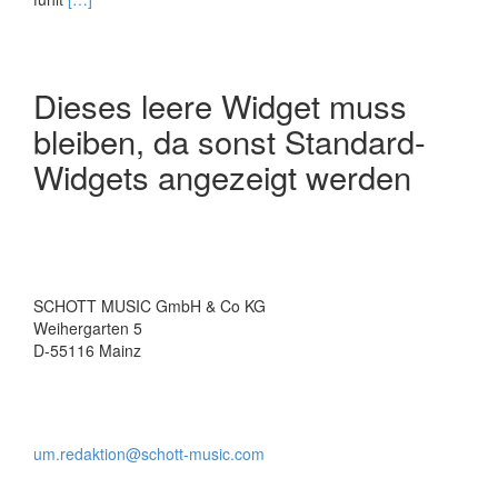
more
about
Beginners,
please!
Dieses leere Widget muss
bleiben, da sonst Standard-
Widgets angezeigt werden
SCHOTT MUSIC GmbH & Co KG
Weihergarten 5
D-55116 Mainz
um.redaktion@schott-music.com