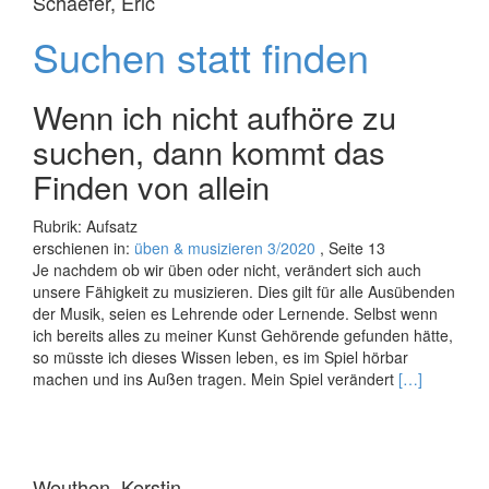
Schaefer, Eric
ist
noch
Suchen statt finden
zu
schwer
für
Wenn ich nicht aufhöre zu
dich!“
suchen, dann kommt das
Finden von allein
Rubrik: Aufsatz
erschienen in:
üben & musizieren 3/2020
, Seite 13
Je nachdem ob wir üben oder nicht, verändert sich auch
unsere Fähigkeit zu musizieren. Dies gilt für alle Ausübenden
der Musik, seien es Lehrende oder Lernende. Selbst wenn
ich bereits alles zu meiner Kunst Gehörende gefunden hätte,
so müsste ich dieses Wissen leben, es im Spiel hörbar
Read
machen und ins Außen tragen. Mein Spiel verändert
[…]
more
about
Suchen
statt
Weuthen, Kerstin
finden