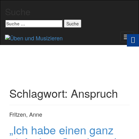
Suche
Suche
nach:
Schal
Navig
Schlagwort:
Anspruch
Fritzen, Anne
„Ich habe einen ganz