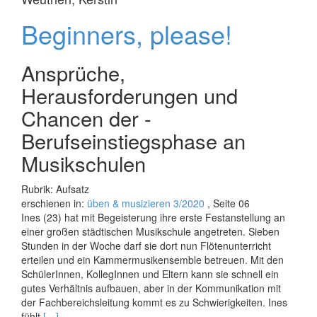
Beginners, please!
Ansprüche,
Herausforderungen und
Chancen der ­
Berufseinstiegsphase an
Musikschulen
Rubrik: Aufsatz
erschienen in:
üben & musizieren 3/2020
, Seite 06
Ines (23) hat mit Begeisterung ihre erste Fest­anstellung an
einer großen städtischen Musikschule angetreten. Sieben
Stunden in der Woche darf sie dort nun Flötenunterricht
erteilen und ein Kammermusikensemble betreuen. Mit den
SchülerInnen, KollegInnen und Eltern kann sie schnell ein
gutes Verhältnis aufbauen, aber in der Kommunikation mit
der Fachbereichsleitung kommt es zu Schwierigkeiten. Ines
Read
fühlt
[…]