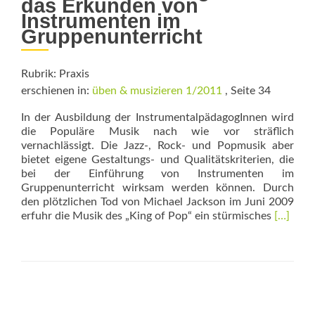
das Erkunden von
Instrumenten im
Gruppenunterricht
Rubrik: Praxis
erschienen in:
üben & musizieren 1/2011
, Seite 34
In der Ausbildung der InstrumentalpädagogInnen wird
die Populäre Musik nach wie vor sträflich
vernachlässigt. Die Jazz-, Rock- und Popmusik aber
bietet eigene Gestaltungs- und Qualitätskriterien, die
bei der Einführung von Instrumenten im
Gruppenunterricht wirksam werden können. Durch
den plötzlichen Tod von Michael Jackson im Juni 2009
Read
erfuhr die Musik des „King of Pop“ ein stürmisches
[…]
more
about
Human
Nature