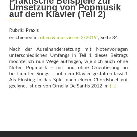
Praktische Beispiele zur
Umsetzung von Popmusik
auf dem Klavier (Teil 2)
Rubrik: Praxis
erschienen in:
üben & musizieren 2/2019
, Seite 34
Nach der Auseinandersetzung mit Notenvorlagen
unterschiedlichen Umfangs in Teil 1 die­ses Beitrags
möchte ich nun Wege aufzeigen, wie sich auch ohne
Noten Popmusik – mit und ohne Orientierung an
bestimmten Songs – auf dem Klavier gestalten lässt.1
Als Einstieg in das Spiel nach einem Chordsheet gut
Read
geeignet ist der von Ornella De Santis 2012 im
[…]
more
about
PopPiano