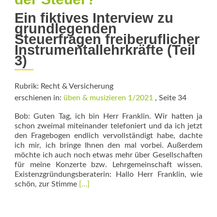
Ein fiktives Interview zu
grundlegenden
Steuerfragen ­freiberuflicher
Instrumentallehrkräfte (Teil
3)
Rubrik: Recht & Versicherung
erschienen in:
üben & musizieren 1/2021
, Seite 34
Bob: Guten Tag, ich bin Herr Franklin. Wir hatten ja
schon zweimal miteinander telefoniert und da ich jetzt
den Fragebogen endlich vervollständigt habe, dachte
ich mir, ich bringe Ihnen den mal vorbei. Außerdem
möchte ich auch noch etwas mehr über Gesellschaften
für meine Konzerte bzw. Lehrgemeinschaft wissen.
Existenzgründungsberaterin: Hallo Herr Franklin, wie
Read
schön, zur Stimme
[…]
more
about
Wie