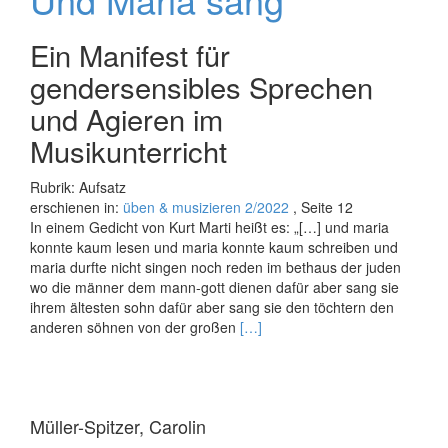
Ein Manifest für
gendersensibles Sprechen
und Agieren im
Musikunterricht
Rubrik: Aufsatz
erschienen in:
üben & musizieren 2/2022
, Seite 12
In einem Gedicht von Kurt Marti heißt es: „[…] und maria
konnte kaum lesen und maria konnte kaum schreiben und
maria durfte nicht singen noch reden im bethaus der juden
wo die männer dem mann-gott dienen dafür aber sang sie
ihrem ältesten sohn dafür aber sang sie den töchtern den
Read
anderen söhnen von der großen
[…]
more
about
Und
Maria
Müller-Spitzer, Carolin
sang