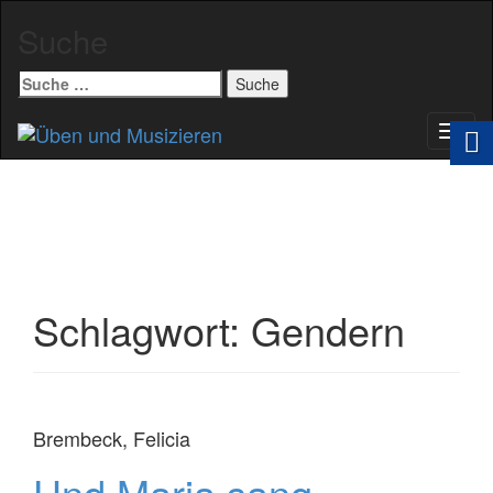
Suche
Suche
nach:
Schal
Navig
Schlagwort:
Gendern
Brembeck, Felicia
Und Maria sang