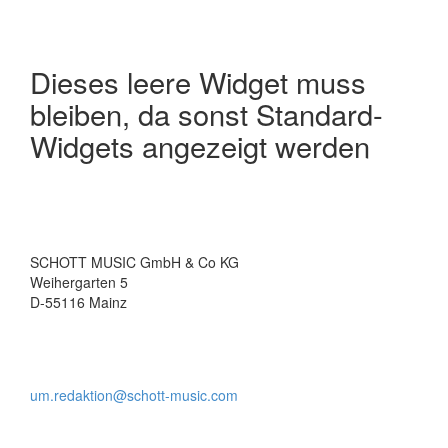
more
about
Musiker
–
Dieses leere Widget muss
Musikerin
bleiben, da sonst Standard-
–
Musiker*innen?
Widgets angezeigt werden
SCHOTT MUSIC GmbH & Co KG
Weihergarten 5
D-55116 Mainz
um.redaktion@schott-music.com