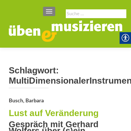
SCHALTE NAVIGATION
Suche
nach:
Schlagwort:
MultiDimensionalerInstrumen
Busch, Barbara
Lust auf Veränderung
Gespräch mit Gerhard
Wolters über (s)ein