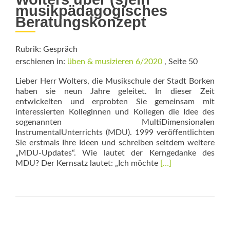
musikpädagogisches
Beratungskonzept
Rubrik: Gespräch
erschienen in:
üben & musizieren 6/2020
, Seite 50
Lieber Herr Wolters, die Musikschule der Stadt Borken
haben sie neun Jahre geleitet. In dieser Zeit
entwickelten und erprobten Sie gemeinsam mit
interessierten Kolleginnen und Kollegen die Idee des
sogenannten MultiDimensionalen
InstrumentalUnterrichts (MDU). 1999 veröffentlichten
Sie erstmals Ihre Ideen und schreiben seitdem weitere
„MDU-Updates“. Wie lautet der Kerngedanke des
Read
MDU? Der Kernsatz lautet: „Ich möchte
[…]
more
about
Lust
auf
Veränderung