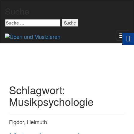
Suche
Suche
nach:
Schal
Navig
Schlagwort:
Musikpsychologie
Figdor, Helmuth