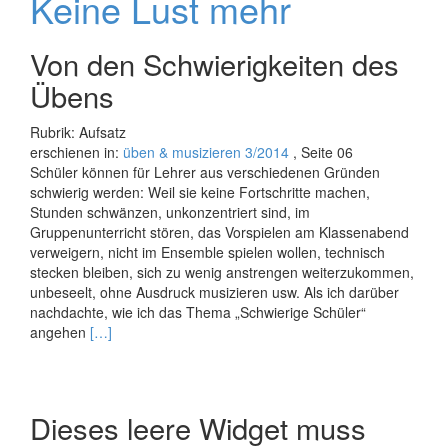
Keine Lust mehr
Von den Schwierigkeiten des
Übens
Rubrik: Aufsatz
erschienen in:
üben & musizieren 3/2014
, Seite 06
Schüler können für Lehrer aus verschiedenen Gründen
schwierig werden: Weil sie keine Fortschritte machen,
Stunden schwänzen, unkonzentriert sind, im
Gruppenunterricht stören, das Vorspielen am Klassenabend
verweigern, nicht im Ensemble spielen wollen, technisch
stecken bleiben, sich zu wenig anstrengen weiterzukommen,
unbeseelt, ohne Ausdruck musizieren usw. Als ich darüber
nachdachte, wie ich das Thema „Schwierige Schüler“
Read
angehen
[…]
more
about
Keine
Lust
Dieses leere Widget muss
mehr