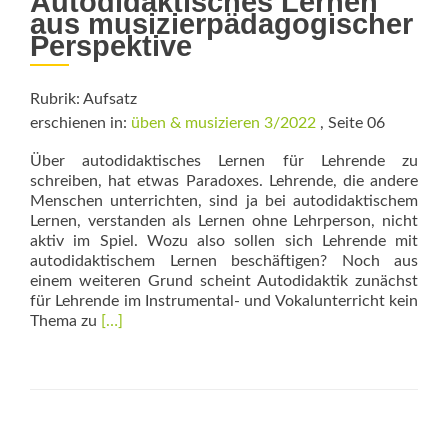
Autodidaktisches Lernen
aus musizierpädagogischer
Perspektive
Rubrik: Aufsatz
erschienen in:
üben & musizieren 3/2022
, Seite 06
Über autodidaktisches Lernen für Lehrende zu
schreiben, hat etwas Paradoxes. Lehrende, die andere
Menschen unterrichten, sind ja bei autodidaktischem
Lernen, verstanden als Lernen ohne Lehrperson, nicht
aktiv im Spiel. Wozu also sollen sich Lehrende mit
autodidaktischem Lernen beschäftigen? Noch aus
einem weiteren Grund scheint Autodidaktik zunächst
für Lehrende im Instrumental- und Vokalunterricht kein
Read
Thema zu
[…]
more
about
Sich
selbst
unterrichten?