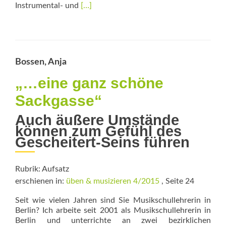
Read
Instrumental- und
[…]
more
about
Fehlerfreundlich
statt
fehlerfrei
Bossen, Anja
„…eine ganz schöne
Sackgasse“
Auch äußere Umstände
können zum Gefühl des
Gescheitert-Seins führen
Rubrik: Aufsatz
erschienen in:
üben & musizieren 4/2015
, Seite 24
Seit wie vielen Jahren sind Sie Musikschullehrerin in
Berlin? Ich arbeite seit 2001 als Musikschullehrerin in
Berlin und unterrichte an zwei bezirklichen