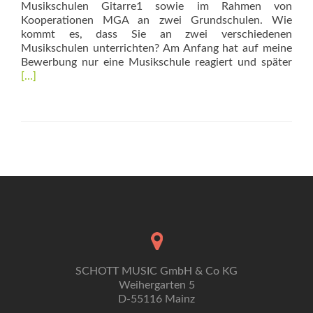
Musikschulen Gitarre1 sowie im Rahmen von
Kooperationen MGA an zwei Grundschulen. Wie
kommt es, dass Sie an zwei verschiedenen
Musikschulen unterrichten? Am Anfang hat auf meine
Rea
Bewerbung nur eine Musikschule reagiert und später
mor
[…]
abo
„…
eine
gan
sch
Sack
SCHOTT MUSIC GmbH & Co KG
Weihergarten 5
D-55116 Mainz