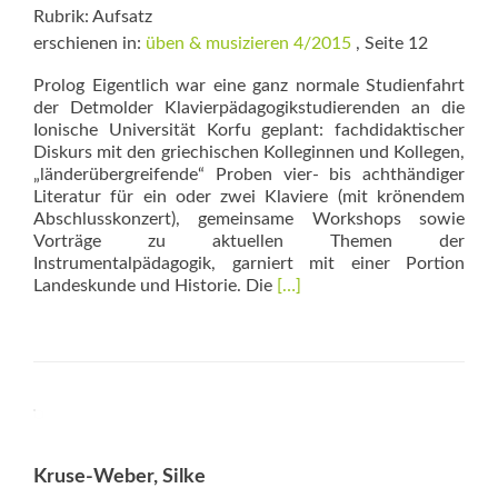
Rubrik: Aufsatz
erschienen in:
üben & musizieren 4/2015
, Seite 12
Prolog Eigentlich war eine ganz normale Studienfahrt
der Detmolder Klavierpädagogikstudierenden an die
Ionische Universität Korfu geplant: fachdidaktischer
Diskurs mit den griechischen Kolleginnen und Kollegen,
„länderübergreifende“ Proben vier- bis achthändiger
Literatur für ein oder zwei Klaviere (mit krönendem
Abschlusskonzert), gemeinsame Workshops sowie
Vorträge zu aktuellen Themen der
Instrumentalpädagogik, garniert mit einer Portion
Read
Landeskunde und Historie. Die
[…]
more
about
Zum
Scheitern
verurteilt?
Kruse-Weber, Silke