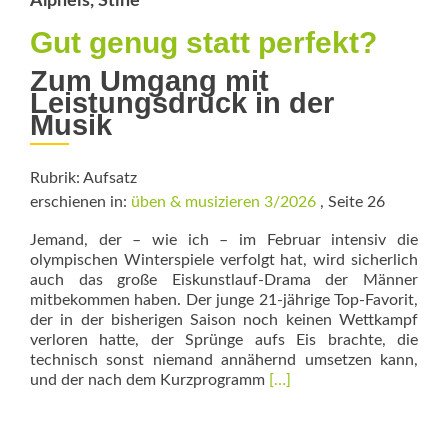
Alpheis, Stine
Gut genug statt perfekt?
Zum Umgang mit
Leistungsdruck in der
Musik
Rubrik: Aufsatz
erschienen in:
üben & musizieren 3/2026
, Seite 26
Jemand, der – wie ich – im Februar intensiv die
olympischen Winterspiele verfolgt hat, wird sicherlich
auch das große Eiskunstlauf-Drama der Männer
mitbekommen haben. Der junge 21-jährige Top-Favorit,
der in der bisherigen Saison noch keinen Wettkampf
verloren hatte, der Sprünge aufs Eis brachte, die
technisch sonst niemand annähernd umsetzen kann,
Read
und der nach dem Kurzprogramm
[…]
more
about
Gut