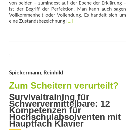
von beiden – zumindest auf der Ebene der Erklärung –
ist der Begriff der Perfektion. Man kann auch sagen
Vollkommenheit oder Vollendung. Es handelt sich um
Read
eine ­Zustandsbezeichnung
[…]
more
about
Die
Last
des
Perfektionismus
Spiekermann, Reinhild
Zum Scheitern verurteilt?
Survivaltraining für
Schwervermittelbare: 12
Kompetenzen für
Hochschulabsolventen mit
Hauptfach Klavier