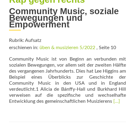
Community Music, soziale
Bewegungen und
Empowerment
Rubrik: Aufsatz
erschienen in:
üben & musizieren 5/2022
, Seite 10
Community Music ist von Beginn an verbunden mit
sozialen Bewegungen, vor allem seit der zweiten Hälfte
des vergangenen Jahrhunderts. Dies hat Lee Higgins am
Beispiel eines Überblicks zur Geschichte der
Community Music in den USA und in England
verdeutlicht.1 Alicia de Bánffy-Hall und Burkhard Hill
verweisen auf die spezifische und wechselhafte
Read
Entwicklung des gemeinschaft­lichen Musizierens
[…]
more
about
Klimaprot
Straßenop
Rap