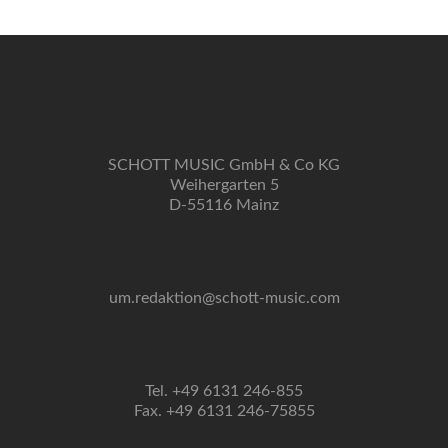
gegen
rechts
SCHOTT MUSIC GmbH & Co KG
Weihergarten 5
D-55116 Mainz
um.redaktion@schott-music.com
Tel. +49 6131 246-855
Fax. +49 6131 246-75855