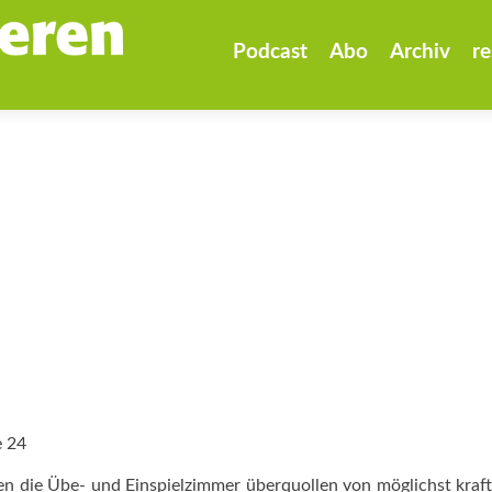
Zum
Inhalt
Podcast
Abo
Archiv
re
springen
e 24
nen die Übe- und Einspielzimmer überquollen von möglichst kraft