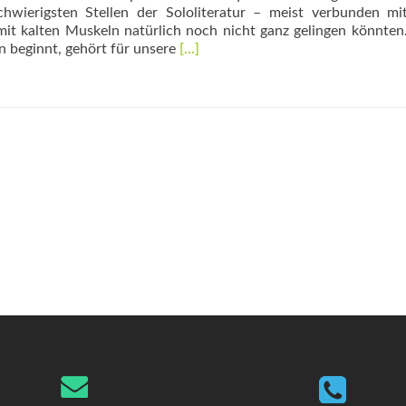
chwierigsten Stellen der Sololiteratur – meist verbunden mi
it kalten Muskeln ­natürlich noch nicht ganz gelingen könnten.
Read
en beginnt, gehört für unsere
[…]
more
about
Fitnesstraining