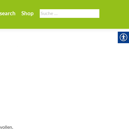
Suche
search
Shop
nach:
vollen,