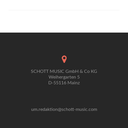
about
Wenn
Musik
Farbe
bekennt
SCHOTT MUSIC GmbH & Co KG
Weihergarten 5
D-55116 Mainz
um.redaktion@schott-music.com