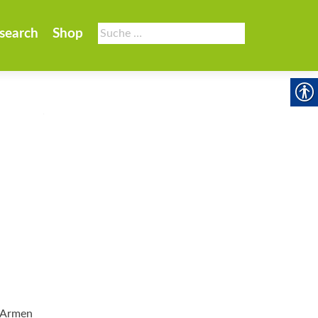
Suche
search
Shop
nach:
n Armen