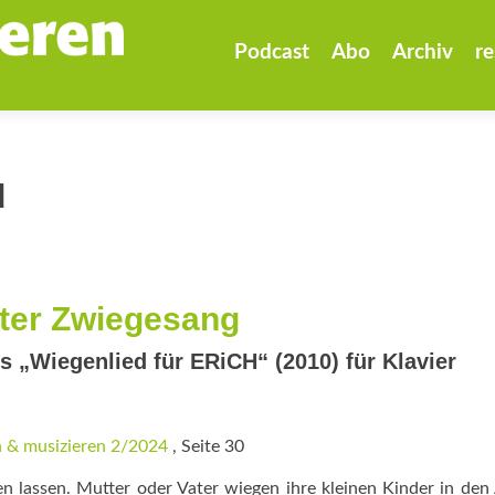
Zum
Inhalt
Podcast
Abo
Archiv
re
springen
d
rter Zwiegesang
rs „Wiegenlied für ERiCH“ (2010) für Klavier
 & musizieren 2/2024
, Seite 30
ten lassen. Mutter oder Vater wiegen ihre kleinen Kinder in de