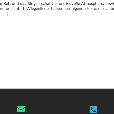
m Bett und das Singen schafft eine friedvolle Atmosphäre, bewi
n erleichtert. Wiegenlieder haben beruhigende Texte, die zaub
Read
f’
[…]
more
about
Imaginierter
Zwiegesang