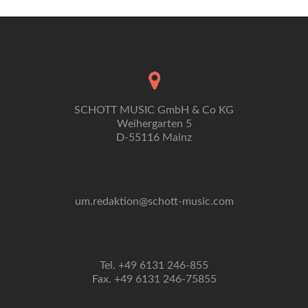
SCHOTT MUSIC GmbH & Co KG
Weihergarten 5
D-55116 Mainz
um.redaktion@schott-music.com
Tel. +49 6131 246-855
Fax. +49 6131 246-75855