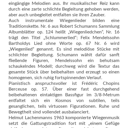
eingängige Melodien aus. Ihr musikalischer Reiz kann
durch eine zarte schlichte Begleitung gehoben werden,
aber auch unbegleitet entfalten sie ihren Zauber.
Auch instrumentale Wiegenlieder bilden eine
Traditionskette. Nr. 6 aus Robert Schumanns Sammlung
Albumblätter op. 124 heißt „Wiegenliedchen“, Nr. 16
trägt den Titel „Schlummerlied“; Felix Mendelssohn
Bartholdys Lied ohne Worte op. 67 Nr. 6 wird
„Wiegenlied“ genannt. Es sind melodiöse Stücke mit
schlichter Begleitung. Schumann wählt dafür sanft
fließende Figuren, Mendelssohn ein ­behutsam
schaukelndes Modell; durchweg wird die Textur das
gesamte Stück über beibehalten und erzeugt so einen
homogenen, sich ruhig fortspinnenden Verlauf.
Pianistisch anspruchsvoller ist Frédéric Chopins
Berceuse op. 57. Über einer fast durchgehend
beibehaltenen eintaktigen Bassfigur im 3/8-Metrum
entfaltet sich ein Kosmos von subtilen, teils
gesanglichen, teils virtuosen Figurationen. Ruhe und
Bewegtheit sind vollendet ausbalanciert.
Helmut Lachenmanns 1963 komponierte Wiegenmusik
setzt die Gattungstradition fort mit „einem Gefüge