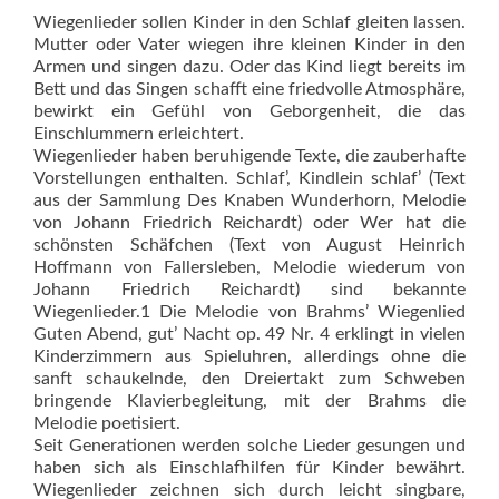
Wiegenlieder sollen Kinder in den Schlaf gleiten lassen.
Mutter oder Vater wiegen ihre kleinen Kinder in den
Armen und singen dazu. Oder das Kind liegt bereits im
Bett und das Singen schafft eine friedvolle Atmosphäre,
bewirkt ein Gefühl von Geborgenheit, die das
Einschlummern erleichtert.
Wiegenlieder haben beruhigende Texte, die zauberhafte
Vorstellungen enthalten. Schlaf’, Kindlein schlaf’ (Text
aus der Sammlung Des Knaben Wunderhorn, Melodie
von Johann Friedrich Reichardt) oder Wer hat die
schöns­ten Schäfchen (Text von August Heinrich
Hoffmann von Fallersleben, Melodie wiederum von
Johann Friedrich Reichardt) sind bekannte
Wiegenlieder.1 Die Melodie von Brahms’ Wiegenlied
Guten Abend, gut’ Nacht op. 49 Nr. 4 erklingt in vielen
Kinderzimmern aus Spieluhren, ­allerdings ohne die
sanft schaukelnde, den Dreiertakt zum Schweben
bringende Klavierbegleitung, mit der Brahms die
Melodie poetisiert.
Seit Generationen werden solche Lieder gesungen und
haben sich als Einschlafhilfen für Kinder bewährt.
Wiegenlieder zeichnen sich durch leicht singbare,