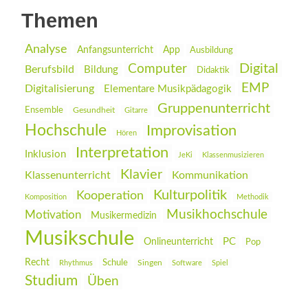
Themen
Analyse
Anfangsunterricht
App
Ausbildung
Digital
Computer
Berufsbild
Bildung
Didaktik
EMP
Digitalisierung
Elementare Musikpädagogik
Gruppenunterricht
Ensemble
Gesundheit
Gitarre
Hochschule
Improvisation
Hören
Interpretation
Inklusion
JeKi
Klassenmusizieren
Klavier
Klassenunterricht
Kommunikation
Kulturpolitik
Kooperation
Komposition
Methodik
Musikhochschule
Motivation
Musikermedizin
Musikschule
PC
Onlineunterricht
Pop
Recht
Schule
Rhythmus
Singen
Software
Spiel
Studium
Üben