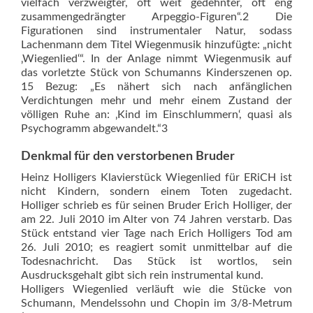
vielfach verzweigter, oft weit gedehnter, oft eng
zusammengedrängter Arpeggio-Figuren“.2 Die
Figurationen sind ins­trumentaler Natur, sodass
Lachenmann dem Titel Wiegenmusik hinzufügte: „nicht
‚Wiegenlied‘“. In der Anlage nimmt Wiegenmusik auf
das vorletzte Stück von Schumanns Kinderszenen op.
15 Bezug: „Es nähert sich nach anfänglichen
Verdichtungen mehr und mehr einem Zustand der
völligen Ruhe an: ‚Kind im Einschlummern‘, quasi als
Psychogramm abgewandelt.“3
Denkmal für den ­verstorbenen Bruder
Heinz Holligers Klavierstück Wiegenlied für ERiCH ist
nicht Kindern, sondern einem Toten zugedacht.
Holliger schrieb es für seinen Bruder Erich Holliger, der
am 22. Juli 2010 im Alter von 74 Jahren verstarb. Das
Stück entstand vier Tage nach Erich Holligers Tod am
26. Juli 2010; es reagiert somit unmittelbar auf die
Todesnachricht. Das Stück ist wortlos, sein
Ausdrucksgehalt gibt sich rein ins­trumental kund.
Holligers Wiegenlied verläuft wie die Stücke von
Schumann, Mendelssohn und Chopin im 3/8-Metrum