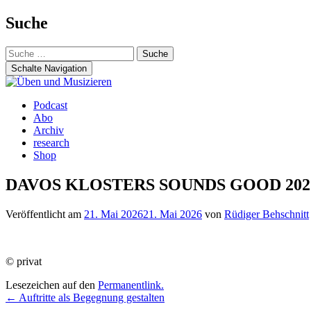
Suche
Suche
nach:
Schalte Navigation
Zum
Podcast
Inhalt
Abo
springen
Archiv
research
Shop
DAVOS KLOSTERS SOUNDS GOOD 202
Veröffentlicht am
21. Mai 2026
21. Mai 2026
von
Rüdiger Behschnitt
© privat
Lesezeichen auf den
Permanentlink
.
Beitrags-
←
Auftritte als Begegnung gestalten