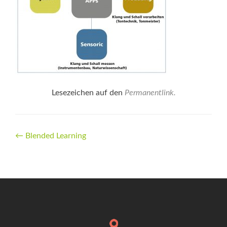
Lesezeichen auf den
Permanentlink
.
Beitrags-
←
Blended Learning
Navigation