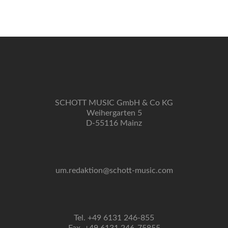
Navigation
SCHOTT MUSIC GmbH & Co KG
Weihergarten 5
D-55116 Mainz
um.redaktion@schott-music.com
Tel. +49 6131 246-855