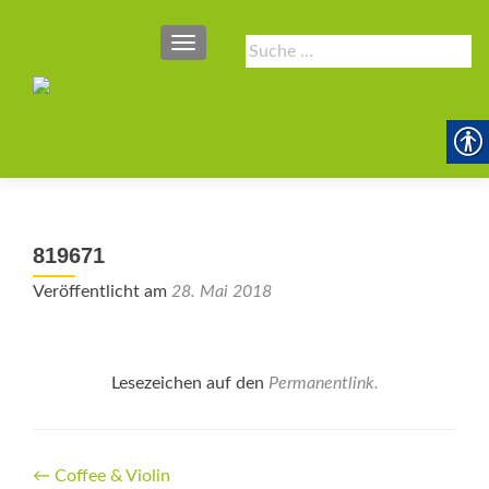
SCHALTE NAVIGATION
Suche
nach:
819671
Veröffentlicht am
28. Mai 2018
Lesezeichen auf den
Permanentlink
.
Beitrags-
←
Coffee & Violin