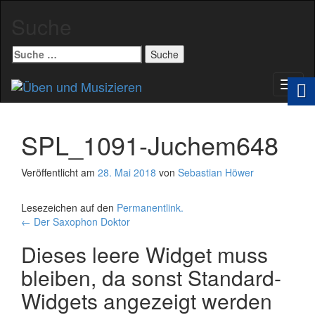
Suche
Suche
nach:
Schal
Navig
SPL_1091-Juchem648
Veröffentlicht am
28. Mai 2018
von
Sebastian Höwer
Lesezeichen auf den
Permanentlink
.
Beitrags-
←
Der Saxophon Doktor
Navigation
Dieses leere Widget muss
bleiben, da sonst Standard-
Widgets angezeigt werden