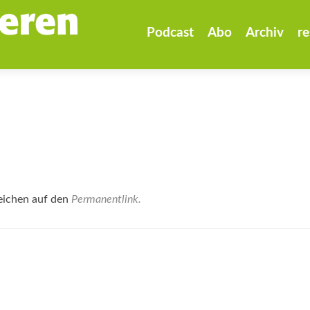
Zum
Inhalt
Podcast
Abo
Archiv
re
springen
eichen auf den
Permanentlink
.