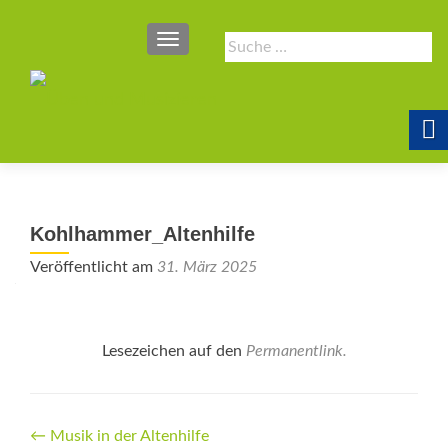
SCHALTE NAVIGATION
Suche
nach:
Kohlhammer_Altenhilfe
Veröffentlicht am
31. März 2025
Lesezeichen auf den
Permanentlink
.
Beitrags-
←
Musik in der Altenhilfe