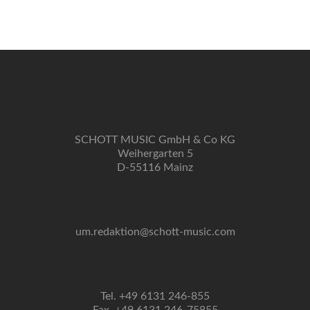
Navigation
SCHOTT MUSIC GmbH & Co KG
Weihergarten 5
D-55116 Mainz
um.redaktion@schott-music.com
Tel. +49 6131 246-855