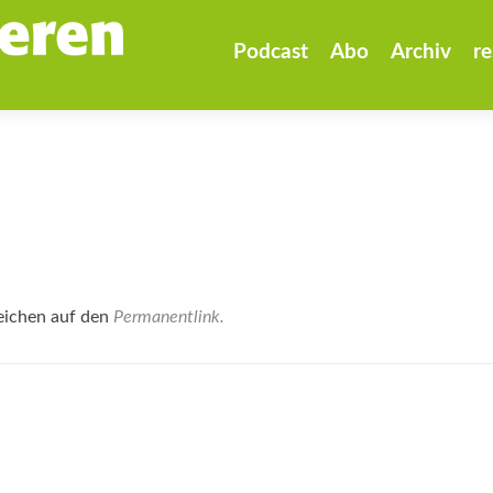
Zum
Inhalt
Podcast
Abo
Archiv
re
springen
eichen auf den
Permanentlink
.