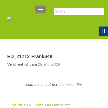
SCHALTE NAVIGATION
Suche
nach:
ED_21712-Frank648
Veröffentlicht am
28. Mai 2018
Lesezeichen auf den
Permanentlink
.
Beitrags-
←
Spirituals & Gospels im Unterricht