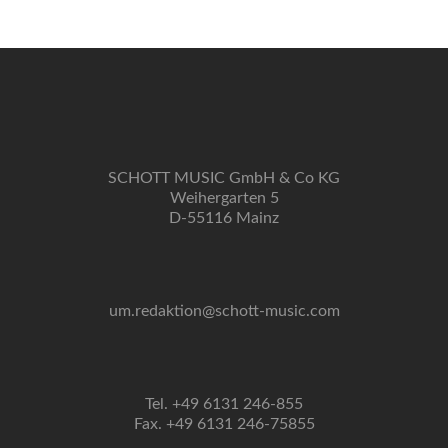
Navigation
SCHOTT MUSIC GmbH & Co KG
Weihergarten 5
D-55116 Mainz
um.redaktion@schott-music.com
Tel. +49 6131 246-855
Fax. +49 6131 246-75855