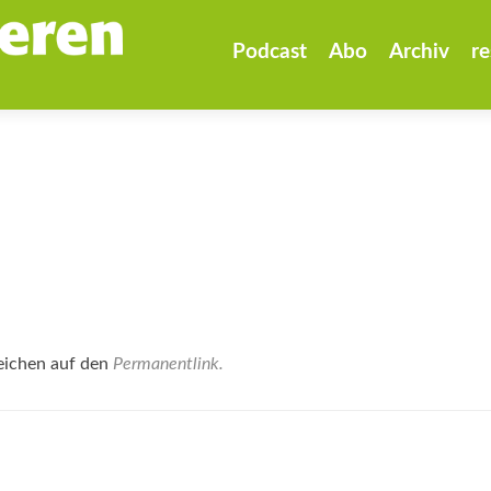
Zum
Inhalt
Podcast
Abo
Archiv
re
springen
eichen auf den
Permanentlink
.