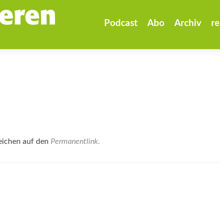
Zum
Inhalt
Podcast
Abo
Archiv
re
springen
eichen auf den
Permanentlink
.