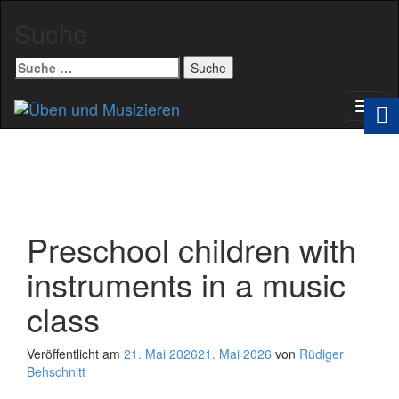
Suche
Suche
nach:
Schal
Navig
Preschool children with
instruments in a music
class
Veröffentlicht am
21. Mai 2026
21. Mai 2026
von
Rüdiger
Behschnitt