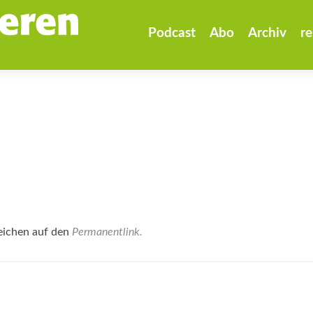
Zum
Inhalt
Podcast
Abo
Archiv
re
springen
eichen auf den
Permanentlink
.