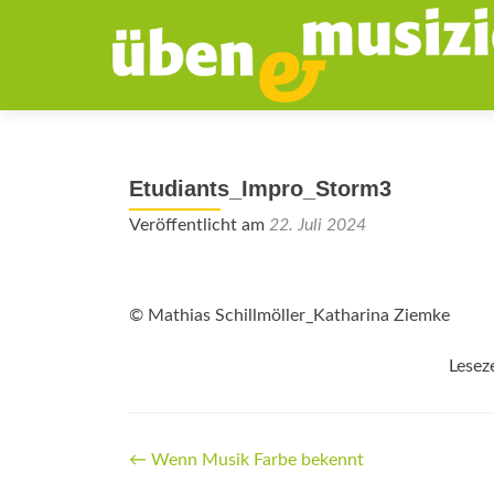
Etudiants_Impro_Storm3
Veröffentlicht am
22. Juli 2024
© Mathias Schillmöller_Katharina Ziemke
Lesez
Beitrags-
←
Wenn Musik Farbe bekennt