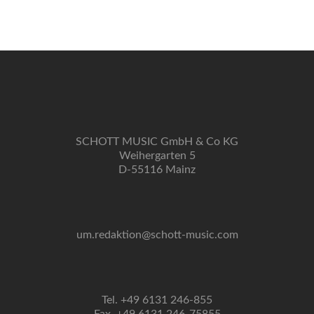
Navigation
SCHOTT MUSIC GmbH & Co KG
Weihergarten 5
D-55116 Mainz
um.redaktion@schott-music.com
Tel. +49 6131 246-855