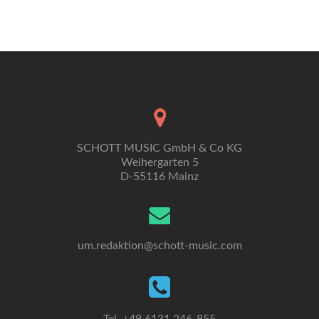
Navigation
SCHOTT MUSIC GmbH & Co KG
Weihergarten 5
D-55116 Mainz
um.redaktion@schott-music.com