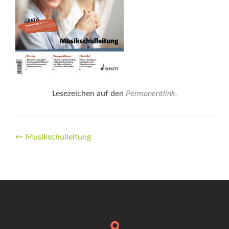
Lesezeichen auf den
Permanentlink
.
Beitrags-
←
Musikschulleitung
Navigation