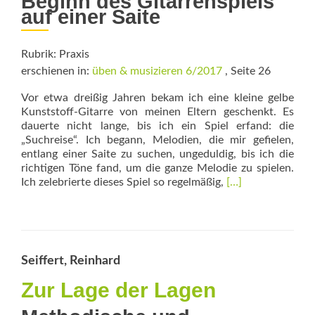
Beginn des Gitarrenspiels
auf einer Saite
Rubrik: Praxis
erschienen in:
üben & musizieren 6/2017
, Seite 26
Vor etwa dreißig Jahren bekam ich eine kleine gelbe
Kunststoff-Gitarre von meinen Eltern geschenkt. Es
dauerte nicht lange, bis ich ein Spiel erfand: die
„Suchreise“. Ich begann, Melodien, die mir gefielen,
entlang einer Saite zu suchen, ungeduldig, bis ich die
richtigen Töne fand, um die ganze Melodie zu spielen.
Read
Ich zelebrierte dieses Spiel so regelmäßig,
[…]
more
about
Single
String
Playing
Seiffert, Reinhard
Zur Lage der Lagen