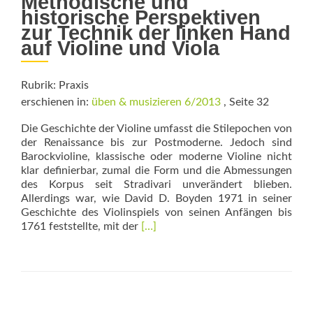
Methodische und
historische Perspektiven
zur Technik der linken Hand
auf Violine und Viola
Rubrik: Praxis
erschienen in:
üben & musizieren 6/2013
, Seite 32
Die Geschichte der Violine umfasst die Stilepochen von
der Renaissance bis zur Postmoderne. Jedoch sind
Barockvioline, klassische oder moderne Violine nicht
klar definierbar, zumal die Form und die Abmessungen
des Korpus seit Stradivari unverändert blieben.
Allerdings war, wie David D. Boyden 1971 in seiner
Geschichte des Violinspiels von seinen Anfängen bis
Read
1761 feststellte, mit der
[…]
more
about
Zur
Lage
der
Lagen