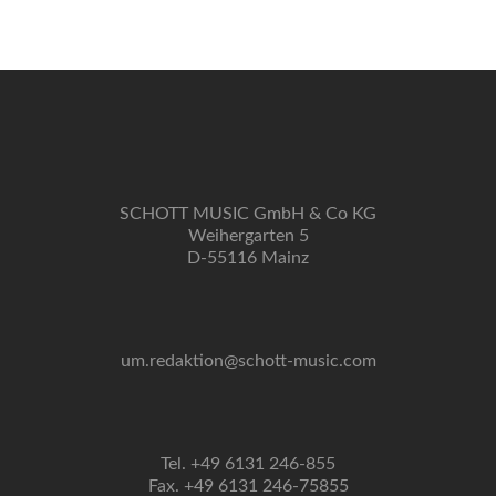
Verhaltenswei
SCHOTT MUSIC GmbH & Co KG
Weihergarten 5
D-55116 Mainz
um.redaktion@schott-music.com
Tel. +49 6131 246-855
Fax. +49 6131 246-75855