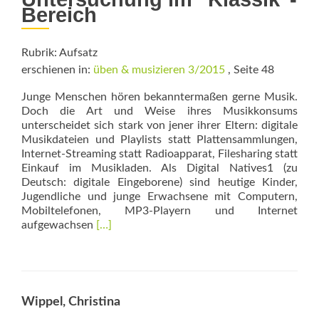
Bereich
Rubrik: Aufsatz
erschienen in:
üben & musizieren 3/2015
, Seite 48
Junge Menschen hören bekanntermaßen ger­ne Musik.
Doch die Art und Weise ihres Musikkonsums
unterscheidet sich stark von jener ihrer Eltern: digitale
Musikdateien und Playlists statt Plattensammlungen,
Internet-Streaming statt Radioapparat, Filesharing statt
Einkauf im Musikladen. Als Digital Natives1 (zu
Deutsch: digitale Eingeborene) sind heutige Kinder,
Jugendliche und junge Erwachsene mit Computern,
Mobiltelefonen, MP3-Playern und Internet
Read
aufgewachsen
[…]
more
about
Der
Musikkonsum
der
Wippel, Christina
Digital