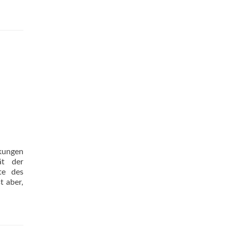
nkungen
ät der
te des
t aber,