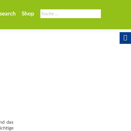
Suche
search
Shop
nach:
und das
ichtige