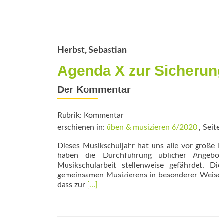
more
about
Musikalische
Verbindungen
Herbst, Sebastian
Agenda X zur Sicherun
Der Kommentar
Rubrik: Kommentar
erschienen in:
üben & musizieren 6/2020
, Seit
Dieses Musikschuljahr hat uns alle vor große
haben die Durchführung üblicher Angeb
Musikschularbeit stellenweise gefährdet. 
gemeinsamen Musizierens in besonderer Weise. W
Read
dass zur
[…]
more
about
Agenda