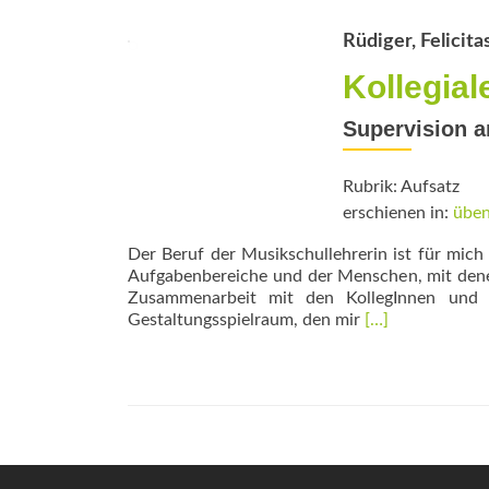
X
zur
Rüdiger, Felicita
Sicherung
der
Kollegia
Musikschularbeit
Supervision 
Rubrik: Aufsatz
erschienen in:
üben
Der Beruf der Musikschullehrerin ist für mich 
Aufgabenbereiche und der Menschen, mit denen
Zusammenarbeit mit den KollegInnen und i
Read
Gestaltungsspielraum, den mir
[…]
more
about
Kollegialer
Austausch