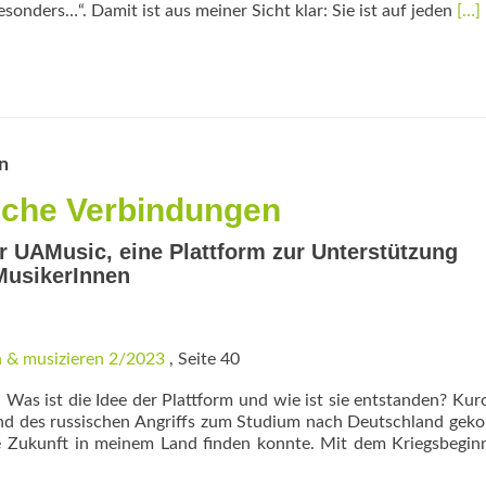
Rea
esonders…“. Damit ist aus meiner Sicht klar: Sie ist auf jeden
[…]
mor
abo
„Da
bin
ich
nic
zus
n
sche Verbindungen
 UAMusic, eine Plattform zur Unterstützung
MusikerInnen
 & musizieren 2/2023
, Seite 40
: Was ist die Idee der Plattform und wie ist sie entstanden? Kur
und des russischen Angriffs zum Studium nach Deutschland ge
he Zukunft in meinem Land finden konnte. Mit dem Kriegsbegi