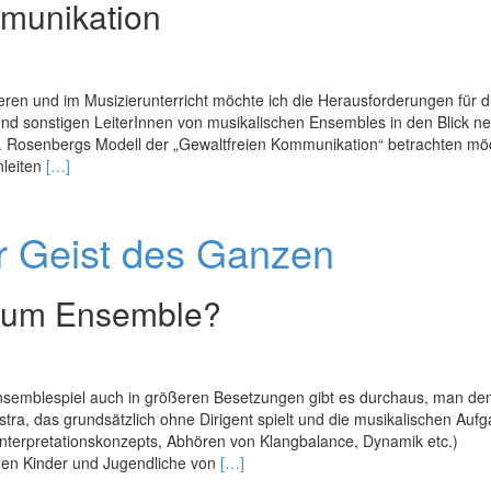
mmunikation
ren und im Musizierunterricht möchte ich die Herausforderungen für d
und sonstigen LeiterInnen von musikalischen Ensembles in den Blick 
 B. Rosenbergs Modell der „Gewaltfreien Kommunikation“ betrachten mö
Read
nleiten
[…]
more
about
Eine
r Geist des Ganzen
Frage
der
Haltung
 zum Ensemble?
 Ensemblespiel auch in größeren Besetzungen gibt es durchaus, man de
, das grundsätzlich ohne Dirigent spielt und die musikalischen Auf
Interpretationskonzepts, Abhören von Klangbalance, Dynamik etc.)
Read
nnen Kinder und Jugendliche von
[…]
more