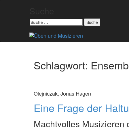
Suche
Suche
nach:
Zum
Inhalt
springen
Schlagwort:
Ensembl
Olejniczak, Jonas Hagen
Eine Frage der Halt
Machtvolles Musizieren 