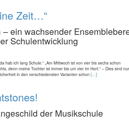
about
Der
eine Zeit…“
Einzelne
und
der
 – ein wachsender Ensemblebere
Geist
er Schulentwicklung
des
Ganzen
da hab ich lang Schule.“ „Am Mittwoch ist von vier bis sechs schon
chts, denn meine Tochter ist immer bis um vier im Hort.“ – Dies sind nur
Read
Sicherheit in den verschiedens­ten Varianten schon
[…]
more
about
„Da
tstones!
hab
ich
leider
ngeschild der Musikschule
keine
Zeit…“