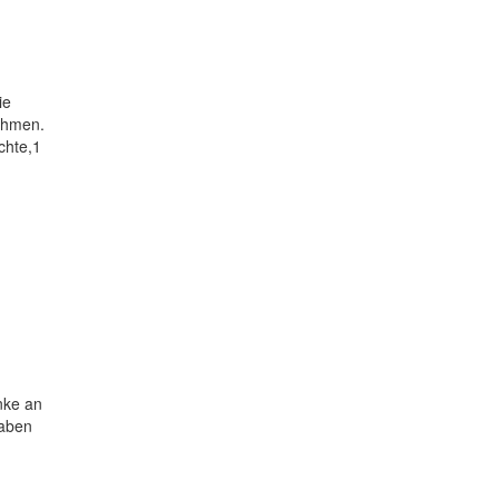
ie
nehmen.
chte,1
nke an
gaben