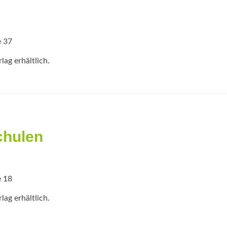
e 37
ag erhältlich.
chulen
e 18
ag erhältlich.