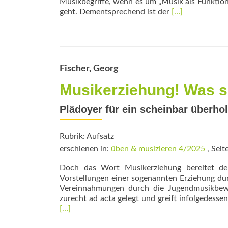
Musikbegriffe, wenn es um „Musik als Funktion
Read
geht. Dementsprechend ist der
[…]
more
about
Erziehen
in
der
Fischer, Georg
Musikschule?
Musikerziehung! Was 
Plädoyer für ein scheinbar überho
Rubrik: Aufsatz
erschienen in:
üben & musizieren 4/2025
, Seit
Doch das Wort Musikerziehung bereitet der
Vorstellungen einer sogenannten Erziehung dur
Vereinnahmungen durch die Jugendmusikbewe
zurecht ad acta gelegt und greift infolgedesse
[…]