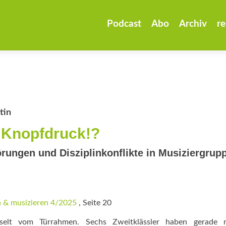
Zum
Inhalt
Podcast
Abo
Archiv
re
springen
tin
 Knopfdruck!?
örungen und Disziplinkonflikte in Musiziergrup
 & musizieren 4/2025
, Seite 20
eselt vom Türrahmen. Sechs Zweitklässler haben gerade 