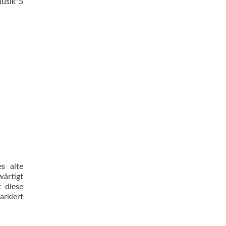
Musik“5
s alte
wärtigt
 diese
Read
arkiert
more
about