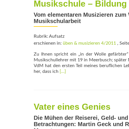
Musikschule – Bildung 
Vom elementaren Musizieren zum W
Musikschularbeit
Rubrik: Aufsatz
erschienen in:
üben & musizieren 4/2011
, Seit
Zu Ihnen spricht ein „in der Wolle gefärbter
Musikschullehrer mit 19 in Meerbusch; später 
VdM hat den ersten Teil meines beruflichen L
Read
her, dass ich
[…]
more
about
Musikschule
–
Bildung
Vater eines Genies
mit
­
Die Mühen der Reiserei, Geld- un
großer
Zukunft
Betrachtungen: Martin Geck und R