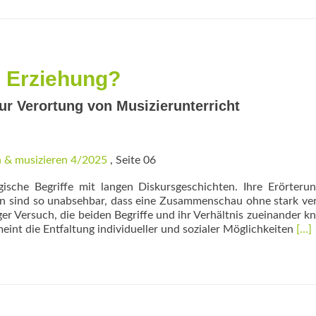
– Erziehung?
r Verortung von Musizierunterricht
 & musizieren 4/2025
, Seite 06
sche Begriffe mit langen Diskursgeschichten. Ihre Erörteru
n sind so un­absehbar, dass eine Zusammenschau ohne stark ve
r Versuch, die beiden Begriffe und ihr Verhältnis zueinander k
Rea
meint die Entfaltung individueller und sozialer Möglichkeiten
[…]
mor
abo
Bil
–
Erz