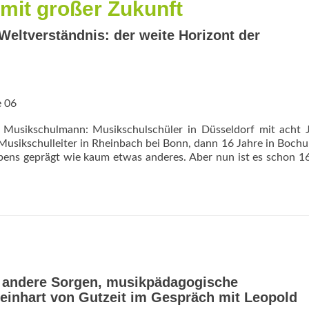
den
mit ­großer Zukunft
eigenen
Willen
eltverständnis: der weite Horizont der
des
Kindes
anzuregen“
e 06
“ Musikschulmann: Musikschulschüler in Düsseldorf mit acht 
Musikschulleiter in Rheinbach bei Bonn, dann 16 Jahre in Boch
ebens geprägt wie kaum etwas anderes. Aber nun ist es schon 1
d andere Sorgen, musikpädagogische
einhart von Gutzeit im Gespräch mit Leopold