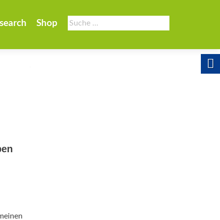
Suche
search
Shop
nach:
pen
meinen