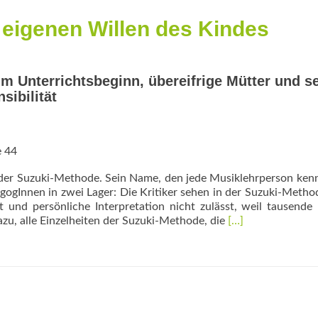
n eigenen Willen des Kindes
um Unterrichtsbeginn, übereifrige Mütter und s
sibilität
e 44
r der Suzuki-Methode. Sein Name, den jede Musiklehrperson ken
gogInnen in zwei Lager: Die Kritiker sehen in der Suzuki-Metho
t und persönliche Interpretation nicht zulässt, weil tausende
Read
azu, alle Einzelheiten der Suzuki-Methode, die
[…]
more
about
„Es
ist
viel
besser,