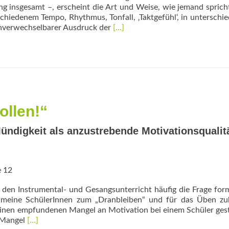
g insgesamt –, erscheint die Art und Weise, wie jemand sprich
chiedenem Tempo, Rhythmus, Tonfall, ‚Taktgefühl‘, in unterschie
Read
unverwechselbarer Ausdruck der
[…]
more
about
Be
your
voice
ollen!“
ndigkeit als anzustrebende Motivationsqualit
e 12
den Inst­rumental- und Gesangsunterricht häufig die Frage form
n meine SchülerInnen zum „Dranbleiben“ und für das Üben zu
f einen empfundenen Mangel an Motivation bei einem Schüler geste
Read
m Mangel
[…]