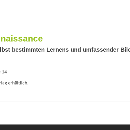
more
about
„Lass
es
mich
selbst
wollen!“
enaissance
selbst bestimmten Lernens und umfassender Bi
e 14
ag erhältlich.