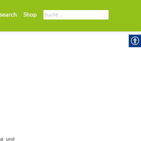
Suche
search
Shop
nach:
ng und