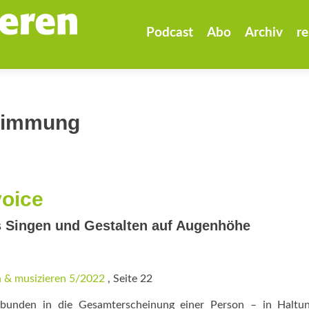
Zum
Inhalt
Podcast
Abo
Archiv
re
springen
timmung
voice
Singen und Gestalten auf Augenhöhe
 & musizieren 5/2022
, Seite 22
gebunden in die Gesamterscheinung einer Person – in Haltu