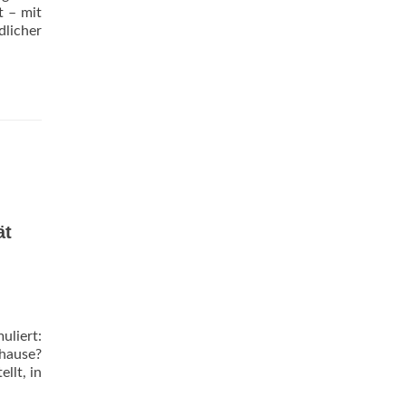
t – mit
dlicher
ät
uliert:
hause?
llt, in