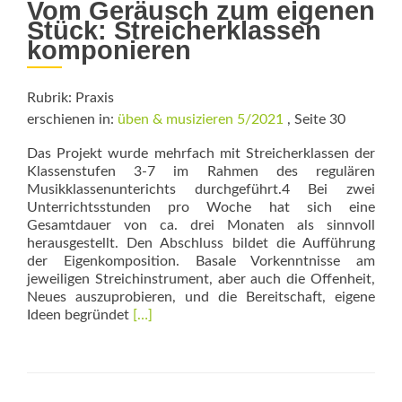
Vom Geräusch zum eigenen
Stück: Streicherklassen
komponieren
Rubrik: Praxis
erschienen in:
üben & musizieren 5/2021
, Seite 30
Das Projekt wurde mehrfach mit Streicherklassen der
Klassenstufen 3-7 im Rahmen des regulären
Musikklassenunterichts durchgeführt.4 Bei zwei
Unterrichtsstunden pro Woche hat sich eine
Gesamtdauer von ca. drei Monaten als sinnvoll
herausgestellt. Den Abschluss bildet die Aufführung
der Eigenkomposition. Basale Vorkenntnisse am
jeweiligen Streichinstrument, aber auch die Offenheit,
Neues auszuprobieren, und die Bereitschaft, eigene
Read
Ideen begründet
[…]
more
about
Wassertropfen
und