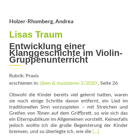
knarzende
Türen
Holzer-Rhomberg, Andrea
Lisas Traum
Entwicklung einer
Klanggeschichte im Violin-
Gruppenunterricht
Rubrik: Praxis
erschienen in:
üben & musizieren 2/2020
, Seite 26
Obwohl die Kinder bereits viel gelernt hatten, waren
sie noch einige Schritte davon entfernt, ein Lied im
traditionellen Sinn vorzuspielen – mit Streichen und
Greifen von Tönen auf dem Griffbrett, so wie sich das
ein Elternpublikum im Allgemeinen vorstellt. Keinesfalls
jedoch wollte ich die große Begeisterung der Kinder
Read
bremsen, und so überlegte ich, wie die
[…]